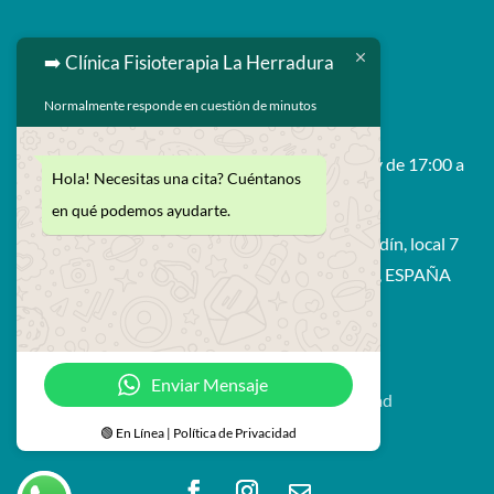
➡️ Clínica Fisioterapia La Herradura

629 593 264
Normalmente responde en cuestión de minutos

enrique@fisiolaherradura.com
Horario: De Lunes a Viernes 9:00 a 14:00 y de 17:00 a

Hola! Necesitas una cita? Cuéntanos
21:00
en qué podemos ayudarte.
Avda. Francisco Prieto Moreno, edif. Bahía Jardín, local 7
18697 - La Herradura (Amuñecar - Granada), ESPAÑA
© Fisioterapia La Herradura
Enviar Mensaje
Aviso legal
Política de privacidad
Política de cookies
🟢 En Línea | Política de Privacidad
