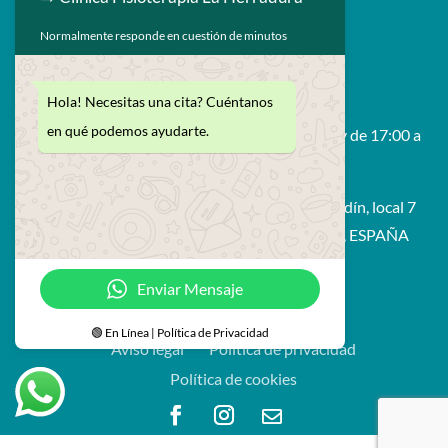
Normalmente responde en cuestión de minutos

629 593 264

enrique@fisiolaherradura.com
Hola! Necesitas una cita? Cuéntanos
en qué podemos ayudarte.
Horario: De Lunes a Viernes 9:00 a 14:00 y de 17:00 a

21:00
Avda. Francisco Prieto Moreno, edif. Bahía Jardín, local 7
18697 - La Herradura (Amuñecar - Granada), ESPAÑA
Enviar Mensaje
© Fisioterapia La Herradura
🟢 En Línea | Política de Privacidad
Aviso legal
Política de privacidad
Política de cookies
