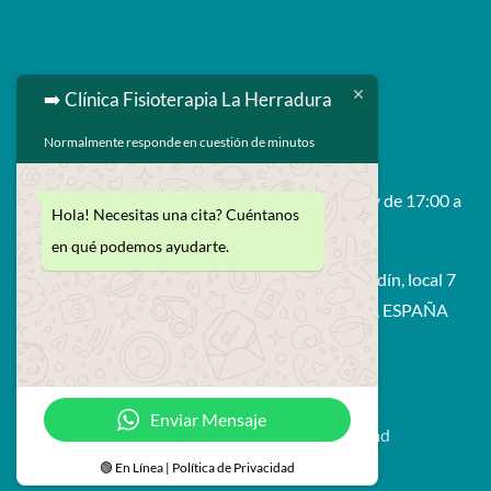
➡️ Clínica Fisioterapia La Herradura

629 593 264
Normalmente responde en cuestión de minutos

enrique@fisiolaherradura.com
Horario: De Lunes a Viernes 9:00 a 14:00 y de 17:00 a

Hola! Necesitas una cita? Cuéntanos
21:00
en qué podemos ayudarte.
Avda. Francisco Prieto Moreno, edif. Bahía Jardín, local 7
18697 - La Herradura (Amuñecar - Granada), ESPAÑA
© Fisioterapia La Herradura
Enviar Mensaje
Aviso legal
Política de privacidad
Política de cookies
🟢 En Línea | Política de Privacidad