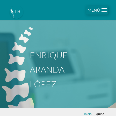
MENÚ
ENRIQUE
ARANDA
LÓPEZ
Inicio
–
Equipo