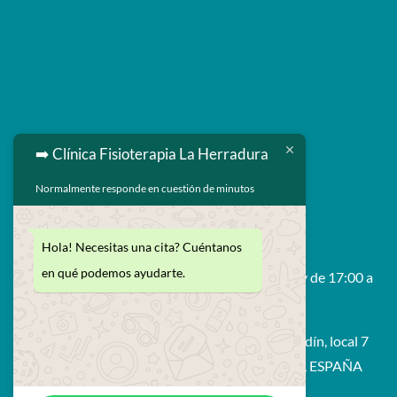
➡️ Clínica Fisioterapia La Herradura
Normalmente responde en cuestión de minutos

629 593 264

enrique@fisiolaherradura.com
Hola! Necesitas una cita? Cuéntanos
en qué podemos ayudarte.
Horario: De Lunes a Viernes 9:00 a 14:00 y de 17:00 a

21:00
Avda. Francisco Prieto Moreno, edif. Bahía Jardín, local 7
18697 - La Herradura (Amuñecar - Granada), ESPAÑA