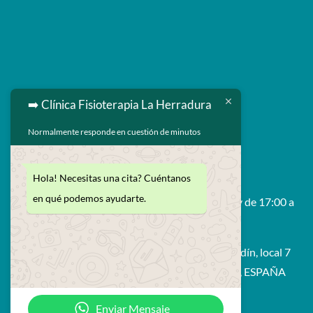
➡️ Clínica Fisioterapia La Herradura
Normalmente responde en cuestión de minutos

629 593 264

enrique@fisiolaherradura.com
Hola! Necesitas una cita? Cuéntanos
en qué podemos ayudarte.
Horario: De Lunes a Viernes 9:00 a 14:00 y de 17:00 a

21:00
Avda. Francisco Prieto Moreno, edif. Bahía Jardín, local 7
18697 - La Herradura (Amuñecar - Granada), ESPAÑA
Enviar Mensaje