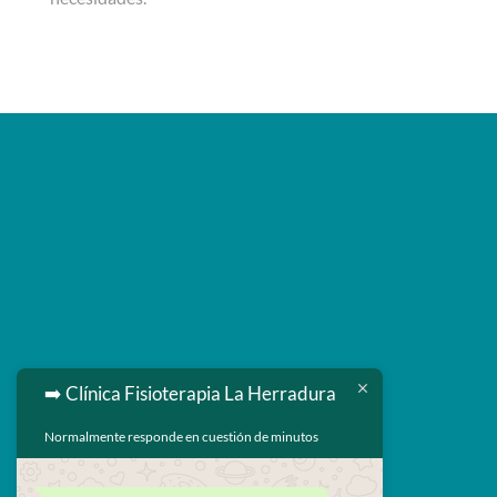
➡️ Clínica Fisioterapia La Herradura

Normalmente responde en cuestión de minutos
629 593 264

enrique@fisiolaherradura.com